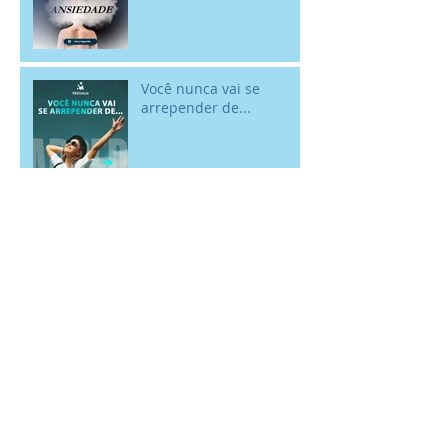
Você nunca vai se
arrepender de...
Por que relações
saudáveis fazem bem
para o nosso bem-estar
mental?
Rir faz bem para a
mente! - 18/01 Dia
Internacional do Riso