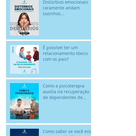
Distúrbios emocionais
raramente andam
sozinhos...
É possível ter um
relacionamento tóxico
com os pais?
Como a psicoterapia
auxilia na recuperação
de dependentes de
álcool? - 18/02 - Dia
Nacional de Comba
Como saber se você está