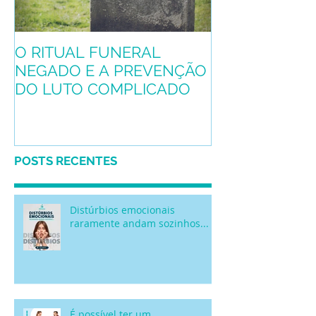
O RITUAL FUNERAL
Conheça o pro
NEGADO E A PREVENÇÃO
mascote
DO LUTO COMPLICADO
POSTS RECENTES
Distúrbios emocionais
raramente andam sozinhos...