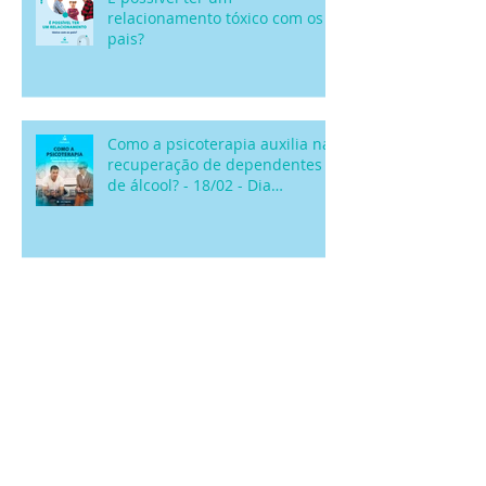
É possível ter um
relacionamento tóxico com os
pais?
Como a psicoterapia auxilia na
recuperação de dependentes
de álcool? - 18/02 - Dia
Nacional de Comba
Como saber se você está em
uma relação saudável?