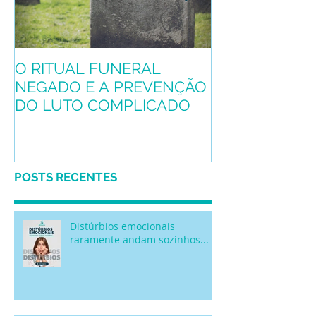
O RITUAL FUNERAL
Conheça o pro
NEGADO E A PREVENÇÃO
mascote
DO LUTO COMPLICADO
POSTS RECENTES
Distúrbios emocionais
raramente andam sozinhos...