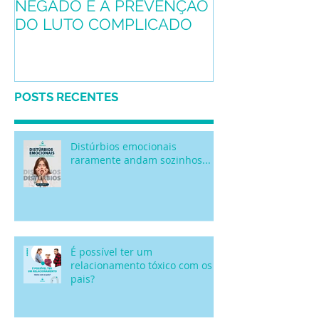
O RITUAL FUNERAL
Conheça o pro
NEGADO E A PREVENÇÃO
mascote
DO LUTO COMPLICADO
POSTS RECENTES
Distúrbios emocionais
raramente andam sozinhos...
É possível ter um
relacionamento tóxico com os
pais?