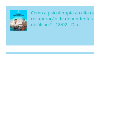
Como a psicoterapia auxilia na
recuperação de dependentes
de álcool? - 18/02 - Dia
Nacional de Comba
Como saber se você está em
uma relação saudável?
De onde vêm os remédios
homeopáticos?