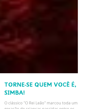
TORNE-SE QUEM VOCÊ É,
SIMBA!