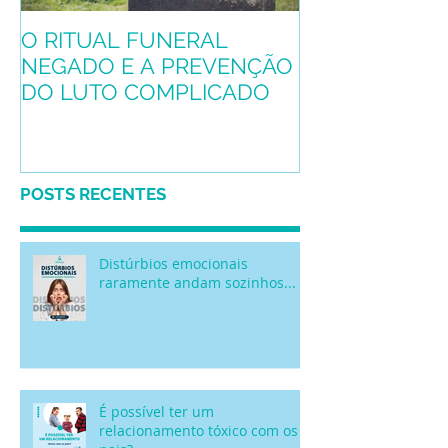
O RITUAL FUNERAL
Conheça o pro
NEGADO E A PREVENÇÃO
mascote
DO LUTO COMPLICADO
POSTS RECENTES
Distúrbios emocionais
raramente andam sozinhos...