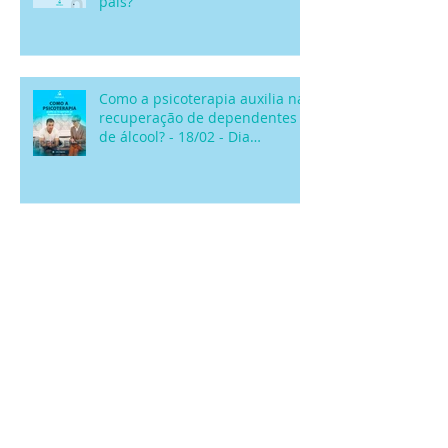
É possível ter um
relacionamento tóxico com os
pais?
Como a psicoterapia auxilia na
recuperação de dependentes
de álcool? - 18/02 - Dia
Nacional de Comba
Como saber se você está em
uma relação saudável?
De onde vêm os remédios