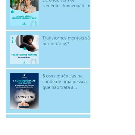
remédios homeopáticos?
Transtornos mentais são
hereditários?
5 consequências na
saúde de uma pessoa
que não trata a
ansiedade devidamente
Você nunca vai se
arrepender de...