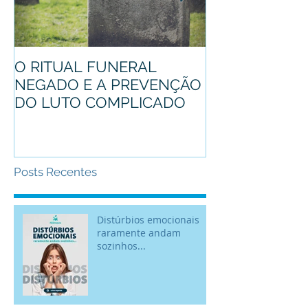
O RITUAL FUNERAL
Conheça o pro
NEGADO E A PREVENÇÃO
mascote
DO LUTO COMPLICADO
Posts Recentes
Distúrbios emocionais
raramente andam
sozinhos...