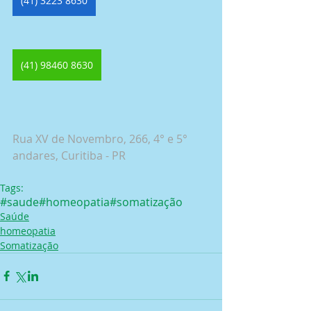
(41) 3223 8630
(41) 98460 8630
Rua XV de Novembro, 266, 4° e 5° 
andares, Curitiba - PR
Tags:
#saude
#homeopatia
#somatização
Saúde
homeopatia
Somatização