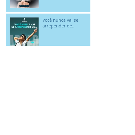
Você nunca vai se
arrepender de...
Por que relações
saudáveis fazem bem
para o nosso bem-estar
mental?
Rir faz bem para a
mente! - 18/01 Dia
Internacional do Riso