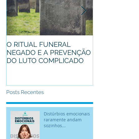
O RITUAL FUNERAL
Conheça o pro
NEGADO E A PREVENÇÃO
mascote
DO LUTO COMPLICADO
Posts Recentes
Distúrbios emocionais
raramente andam
sozinhos...