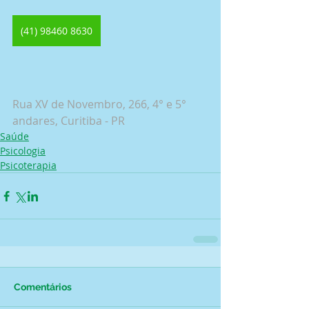
(41) 98460 8630
Rua XV de Novembro, 266, 4° e 5° 
andares, Curitiba - PR
Saúde
Psicologia
Psicoterapia
Comentários