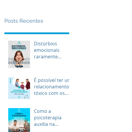
Posts Recentes
Distúrbios
emocionais
raramente
andam
sozinhos...
É possível ter um
relacionamento
tóxico com os
pais?
Como a
psicoterapia
auxilia na
recuperação de