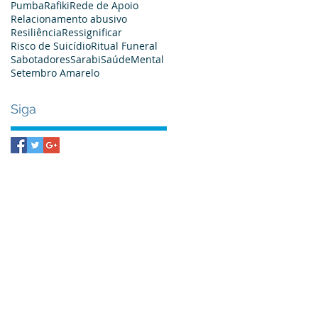
Pumba
Rafiki
Rede de Apoio
Relacionamento abusivo
Resiliência
Ressignificar
Risco de Suicídio
Ritual Funeral
Sabotadores
Sarabi
SaúdeMental
Setembro Amarelo
Siga