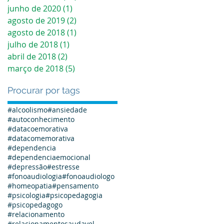
junho de 2020
(1)
1 post
agosto de 2019
(2)
2 posts
agosto de 2018
(1)
1 post
julho de 2018
(1)
1 post
abril de 2018
(2)
2 posts
março de 2018
(5)
5 posts
Procurar por tags
#alcoolismo
#ansiedade
#autoconhecimento
#datacoemorativa
#datacomemorativa
#dependencia
#dependenciaemocional
#depressão
#estresse
#fonoaudiologia
#fonoaudiologo
#homeopatia
#pensamento
#psicologia
#psicopedagogia
#psicopedagogo
#relacionamento
#relacionamentosaudavel