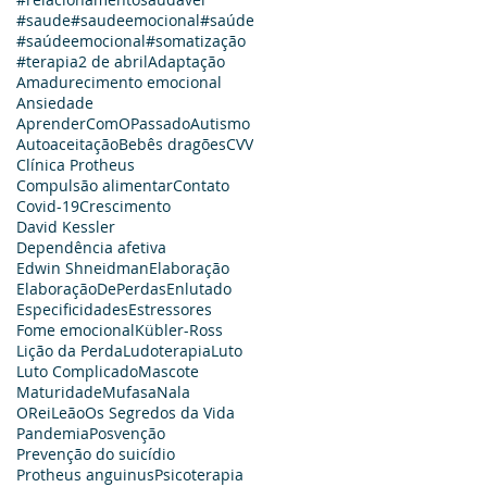
#saude
#saudeemocional
#saúde
#saúdeemocional
#somatização
#terapia
2 de abril
Adaptação
Amadurecimento emocional
Ansiedade
AprenderComOPassado
Autismo
Autoaceitação
Bebês dragões
CVV
Clínica Protheus
Compulsão alimentar
Contato
Covid-19
Crescimento
David Kessler
Dependência afetiva
Edwin Shneidman
Elaboração
ElaboraçãoDePerdas
Enlutado
Especificidades
Estressores
Fome emocional
Kübler-Ross
Lição da Perda
Ludoterapia
Luto
Luto Complicado
Mascote
Maturidade
Mufasa
Nala
OReiLeão
Os Segredos da Vida
Pandemia
Posvenção
Prevenção do suicídio
Protheus anguinus
Psicoterapia