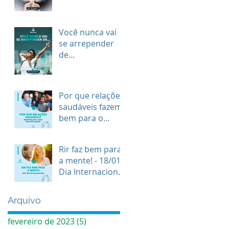
trata a ansiedade
devidamente
Você nunca vai
se arrepender
de...
Por que relações
saudáveis fazem
bem para o
nosso bem-estar
mental?
Rir faz bem para
a mente! - 18/01
Dia Internacional
do Riso
Arquivo
fevereiro de 2023
(5)
5 posts