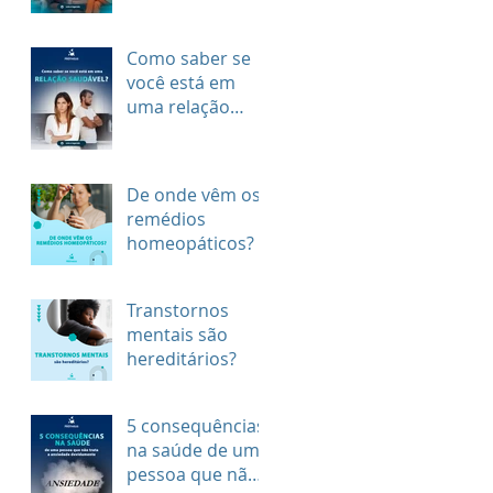
dependentes de
álcool? - 18/02 -
Como saber se
Dia Nacional de
você está em
Comba
uma relação
saudável?
De onde vêm os
remédios
homeopáticos?
Transtornos
mentais são
hereditários?
5 consequências
na saúde de uma
pessoa que não