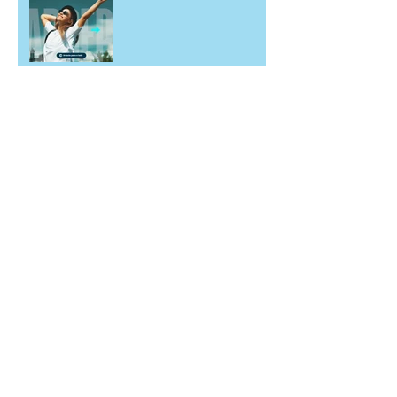
Por que relações
saudáveis fazem bem
para o nosso bem-estar
mental?
Rir faz bem para a
mente! - 18/01 Dia
Internacional do Riso
Arquivo
fevereiro de 2023
(5)
5 posts
janeiro de 2023
(8)
8 posts