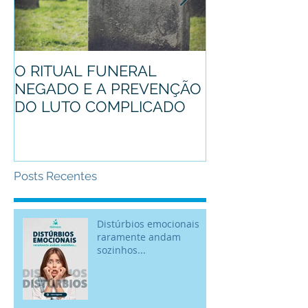
O RITUAL FUNERAL
Conheça o pro
NEGADO E A PREVENÇÃO
mascote
DO LUTO COMPLICADO
Posts Recentes
Distúrbios emocionais
raramente andam
sozinhos...