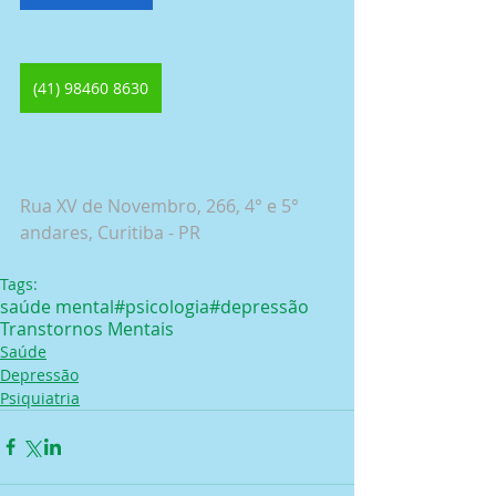
(41) 98460 8630
Rua XV de Novembro, 266, 4° e 5° 
andares, Curitiba - PR
Tags:
saúde mental
#psicologia
#depressão
Transtornos Mentais
Saúde
Depressão
Psiquiatria