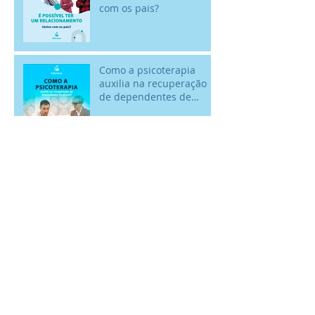
com os pais?
Como a psicoterapia
auxilia na recuperação
de dependentes de
álcool? - 18/02 - Dia
Nacional de Comba
Como saber se você está
em uma relação
saudável?
De onde vêm os
remédios homeopáticos?