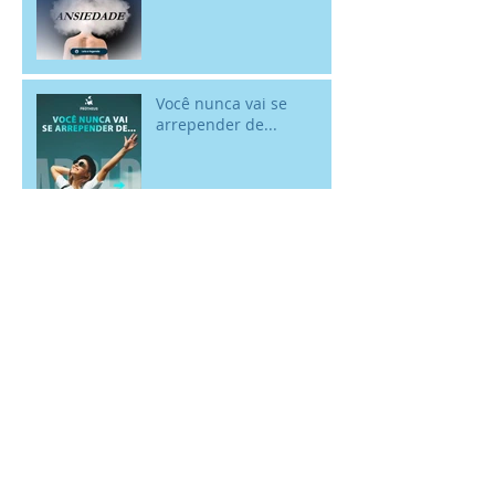
ansiedade devidamente
Você nunca vai se
arrepender de...
Por que relações
saudáveis fazem bem
para o nosso bem-estar
mental?
Rir faz bem para a
mente! - 18/01 Dia
Internacional do Riso