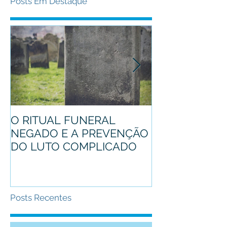
Posts Em Destaque
O RITUAL FUNERAL
Conheça o pro
NEGADO E A PREVENÇÃO
mascote
DO LUTO COMPLICADO
Posts Recentes