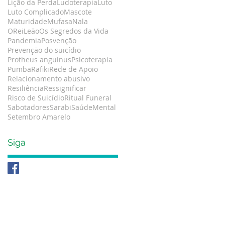
Lição da Perda
Ludoterapia
Luto
Luto Complicado
Mascote
Maturidade
Mufasa
Nala
OReiLeão
Os Segredos da Vida
Pandemia
Posvenção
Prevenção do suicídio
Protheus anguinus
Psicoterapia
Pumba
Rafiki
Rede de Apoio
Relacionamento abusivo
Resiliência
Ressignificar
Risco de Suicídio
Ritual Funeral
Sabotadores
Sarabi
SaúdeMental
Setembro Amarelo
Siga