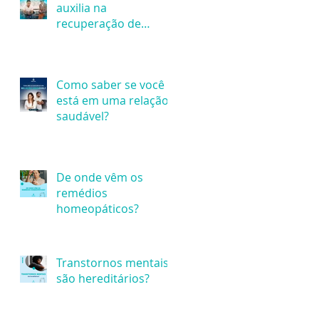
auxilia na
recuperação de
dependentes de
álcool? - 18/02 - Dia
Nacional de Comba
Como saber se você
está em uma relação
saudável?
De onde vêm os
remédios
homeopáticos?
Transtornos mentais
são hereditários?