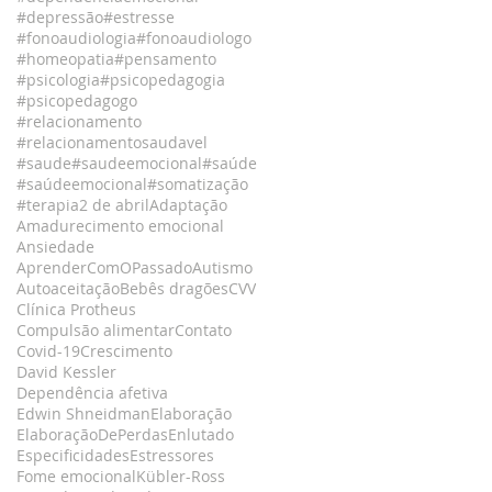
#depressão
#estresse
#fonoaudiologia
#fonoaudiologo
#homeopatia
#pensamento
#psicologia
#psicopedagogia
#psicopedagogo
#relacionamento
#relacionamentosaudavel
#saude
#saudeemocional
#saúde
#saúdeemocional
#somatização
#terapia
2 de abril
Adaptação
Amadurecimento emocional
Ansiedade
AprenderComOPassado
Autismo
Autoaceitação
Bebês dragões
CVV
Clínica Protheus
Compulsão alimentar
Contato
Covid-19
Crescimento
David Kessler
Dependência afetiva
Edwin Shneidman
Elaboração
ElaboraçãoDePerdas
Enlutado
Especificidades
Estressores
Fome emocional
Kübler-Ross