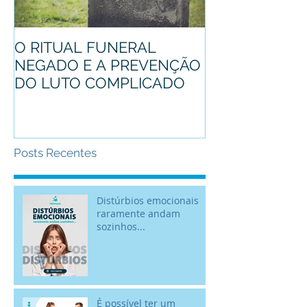
O RITUAL FUNERAL
Conheça o pro
NEGADO E A PREVENÇÃO
mascote
DO LUTO COMPLICADO
Posts Recentes
Distúrbios emocionais
raramente andam
sozinhos...
É possível ter um