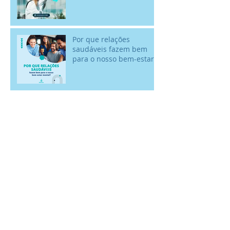
Por que relações
saudáveis fazem bem
para o nosso bem-estar
mental?
Rir faz bem para a
mente! - 18/01 Dia
Internacional do Riso
Arquivo
fevereiro de 2023
(5)
5 posts
janeiro de 2023
(8)
8 posts
dezembro de 2022
(3)
3 posts