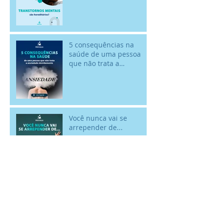
5 consequências na
saúde de uma pessoa
que não trata a
ansiedade devidamente
Você nunca vai se
arrepender de...
Por que relações
saudáveis fazem bem
para o nosso bem-estar